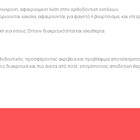
 σύγχρονη, αφαιρούμενη λύση στην ορθοδοντική ενηλίκων.
οριούνται εύκολα, αφαιρούνται για φαγητό ή βούρτσισμα, και επιτ
κή για όσους ζητούν διακριτικότητα και ελευθερία.
ρθοδοντικής, προσφέροντας ακρίβεια και προβλέψιμα αποτελέσματα
πιο διακριτικά και πιο άνετα από ποτέ, επιτρέποντας αποδοτική θε